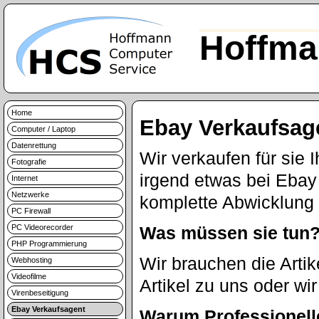
Hoffma
Home
Ebay Verkaufsag
Computer / Laptop
Datenrettung
Wir verkaufen für sie I
Fotografie
irgend etwas bei Ebay
Internet
Netzwerke
komplette Abwicklung 
PC Firewall
PC Videorecorder
Was müssen sie tun
PHP Programmierung
Wir brauchen die Artik
Webhosting
Videofilme
Artikel zu uns oder wi
Virenbeseitigung
Ebay Verkaufsagent
Warum Professionell