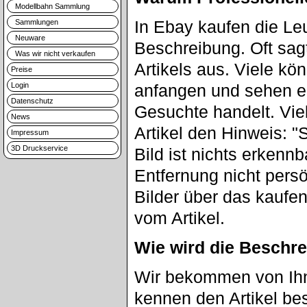
Modellbahn Sammlung
In Ebay kaufen die Le
Sammlungen
Neuware
Beschreibung. Oft sag
Was wir nicht verkaufen
Artikels aus. Viele kö
Preise
Login
anfangen und sehen er
Datenschutz
Gesuchte handelt. Vie
News
Artikel den Hinweis: "
Impressum
3D Druckservice
Bild ist nichts erkenn
Entfernung nicht pers
Bilder über das kaufen
vom Artikel.
Wie wird die Beschre
Wir bekommen von Ihne
kennen den Artikel be