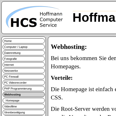
Hoffma
Home
Webhosting:
Computer / Laptop
Datenrettung
Bei uns bekommen Sie demn
Fotografie
Internet
Homepages.
Netzwerke
Vorteile:
PC Firewall
PC Videorecorder
Die Homepage ist einfach
PHP Programmierung
Webhosting
CSS.
Homepage
Videofilme
Die Root-Server werden vo
Virenbeseitigung