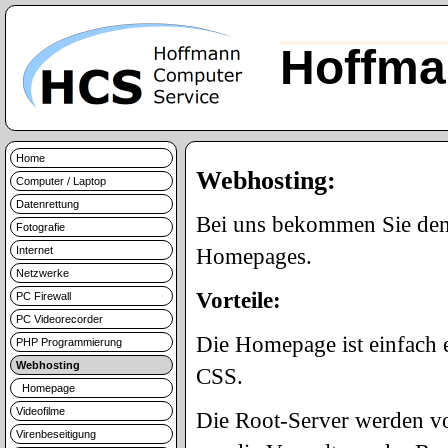
Hoffma
Home
Webhosting:
Computer / Laptop
Datenrettung
Bei uns bekommen Sie demn
Fotografie
Internet
Homepages.
Netzwerke
Vorteile:
PC Firewall
PC Videorecorder
Die Homepage ist einfach
PHP Programmierung
Webhosting
CSS.
Homepage
Videofilme
Die Root-Server werden vo
Virenbeseitigung