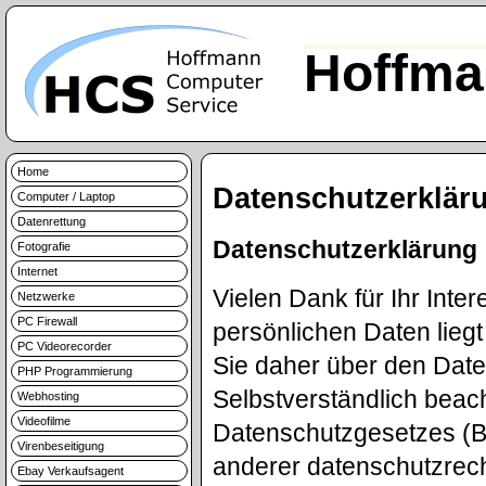
Hoffma
Home
Datenschutzerklär
Computer / Laptop
Datenrettung
Datenschutzerklärung
Fotografie
Internet
Vielen Dank für Ihr Inte
Netzwerke
PC Firewall
persönlichen Daten lieg
PC Videorecorder
Sie daher über den Dat
PHP Programmierung
Selbstverständlich beac
Webhosting
Videofilme
Datenschutzgesetzes (
Virenbeseitigung
anderer datenschutzrec
Ebay Verkaufsagent