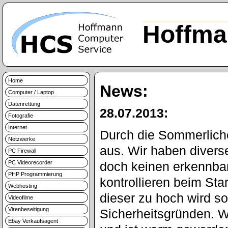
Hoffma
Home
News:
Computer / Laptop
Datenrettung
28.07.2013:
Fotografie
Internet
Durch die Sommerlich
Netzwerke
aus. Wir haben diverse
PC Firewall
PC Videorecorder
doch keinen erkennba
PHP Programmierung
kontrollieren beim Sta
Webhosting
dieser zu hoch wird so
Videofilme
Virenbeseitigung
Sicherheitsgründen. W
Ebay Verkaufsagent