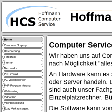
Hoffma
Home
Computer Servic
Computer / Laptop
Datenrettung
Wir haben uns auf Com
Fotografie
nach Möglichkeit "alle
Internet
Netzwerke
An Hardware kann es 
PC Firewall
PC Videorecorder
oder Server handeln. 
PHP Programmierung
sind auch unser Fachge
Webhosting
Einzelplatzrechner, B
Videofilme
Virenbeseitigung
Die Software kann vo
Ebay Verkaufsagent